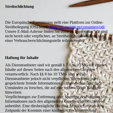
Streitschlichtung
Die Europäische Kommission stellt eine Plattform zur Online-
Streitbeilegung (OS) bereit:
https://ec.europa.eu/consumers/odr
.
Unsere E-Mail-Adresse finden Sie oben im Impressum. Wir sind
nicht bereit oder verpflichtet, an Streitbeilegungsverfahren vor
einer Verbraucherschlichtungsstelle teilzunehmen.
Haftung für Inhalte
Als Diensteanbieter sind wir gemäß § 7 Abs.1 TMG für eigene
Inhalte auf diesen Seiten nach den allgemeinen Gesetzen
verantwortlich. Nach §§ 8 bis 10 TMG sind wir als
Diensteanbieter jedoch nicht verpflichtet, übermittelte oder
gespeicherte fremde Informationen zu überwachen oder nach
Umständen zu forschen, die auf eine rechtswidrige Tätigkeit
hinweisen.
Verpflichtungen zur Entfernung oder Sperrung der Nutzung von
Informationen nach den allgemeinen Gesetzen bleiben hiervon
unberührt. Eine diesbezügliche Haftung ist jedoch erst ab dem
Zeitpunkt der Kenntnis einer konkreten Rechtsverletzung