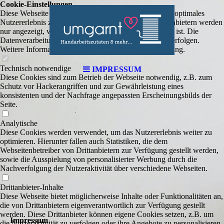
Cookie-Einstellungen
Diese Webseite verwendet Cookies, um Besuchern ein optimales
Nutzererlebnis zu bieten. Bestimmte Inhalte von Drittanbietern werden
nur angezeigt, wenn die entsprechende Option aktiviert ist. Die
Datenverarbeitung kann dann auch in einem Drittland erfolgen.
Weitere Informationen hierzu in der Datenschutzerklärung.
Technisch notwendige
IMPRESSUM
Diese Cookies sind zum Betrieb der Webseite notwendig, z.B. zum
Schutz vor Hackerangriffen und zur Gewährleistung eines
konsistenten und der Nachfrage angepassten Erscheinungsbilds der
Seite.
Analytische
Diese Cookies werden verwendet, um das Nutzererlebnis weiter zu
optimieren. Hierunter fallen auch Statistiken, die dem
Webseitenbetreiber von Drittanbietern zur Verfügung gestellt werden,
sowie die Ausspielung von personalisierter Werbung durch die
Nachverfolgung der Nutzeraktivität über verschiedene Webseiten.
Drittanbieter-Inhalte
Diese Webseite bietet möglicherweise Inhalte oder Funktionalitäten an,
die von Drittanbietern eigenverantwortlich zur Verfügung gestellt
werden. Diese Drittanbieter können eigene Cookies setzen, z.B. um
Impressum
die Nutzeraktivität zu verfolgen oder ihre Angebote zu personalisieren