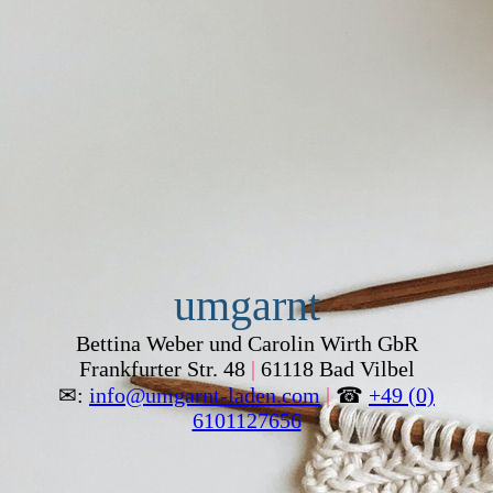
umgarnt
Bettina Weber und Carolin Wirth GbR
Frankfurter Str. 48
|
61118 Bad Vilbel
✉:
info@umgarnt-laden.com
|
☎
+49 (0)
6101127656