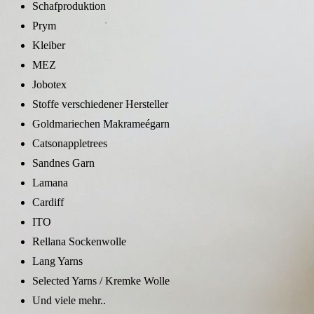
Schafproduktion
Prym
Kleiber
MEZ
Jobotex
Stoffe verschiedener Hersteller
Goldmariechen Makrameégarn
Catsonappletrees
Sandnes Garn
Lamana
Cardiff
ITO
Rellana Sockenwolle
Lang Yarns
Selected Yarns / Kremke Wolle
Und viele mehr..