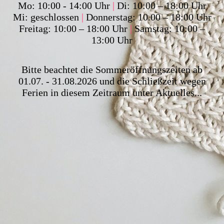
Mo: 10:00 - 14:00 Uhr
|
Di: 10:00 – 18:00 Uhr
Mi: geschlossen
|
Donnerstag: 10.00 – 18:00 Uhr
Freitag: 10:00 – 18:00 Uhr
|
Samstag: 10:00 –
13:00 Uhr
Bitte beachtet die Sommeröffnungszeiten ab
01.07. - 31.08.2026 und die Schließzeit wegen
Ferien in diesem Zeitraum unter Aktuelles...