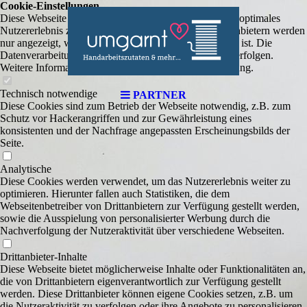
Cookie-Einstellungen
Diese Webseite verwendet Cookies, um Besuchern ein optimales
Nutzererlebnis zu bieten. Bestimmte Inhalte von Drittanbietern werden
nur angezeigt, wenn die entsprechende Option aktiviert ist. Die
Datenverarbeitung kann dann auch in einem Drittland erfolgen.
Weitere Informationen hierzu in der Datenschutzerklärung.
Technisch notwendige
PARTNER
Diese Cookies sind zum Betrieb der Webseite notwendig, z.B. zum
Schutz vor Hackerangriffen und zur Gewährleistung eines
konsistenten und der Nachfrage angepassten Erscheinungsbilds der
Seite.
Analytische
Diese Cookies werden verwendet, um das Nutzererlebnis weiter zu
optimieren. Hierunter fallen auch Statistiken, die dem
Webseitenbetreiber von Drittanbietern zur Verfügung gestellt werden,
sowie die Ausspielung von personalisierter Werbung durch die
Nachverfolgung der Nutzeraktivität über verschiedene Webseiten.
Drittanbieter-Inhalte
Diese Webseite bietet möglicherweise Inhalte oder Funktionalitäten an,
die von Drittanbietern eigenverantwortlich zur Verfügung gestellt
werden. Diese Drittanbieter können eigene Cookies setzen, z.B. um
die Nutzeraktivität zu verfolgen oder ihre Angebote zu personalisieren